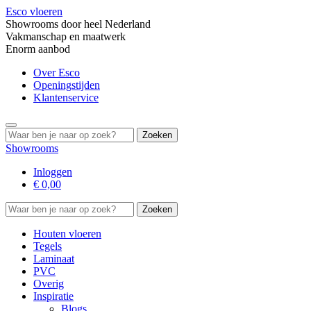
Esco vloeren
Showrooms door heel Nederland
Vakmanschap en maatwerk
Enorm aanbod
Over Esco
Openingstijden
Klantenservice
Search
for:
Showrooms
Inloggen
€
0,00
Search
for:
Houten vloeren
Tegels
Laminaat
PVC
Overig
Inspiratie
Blogs