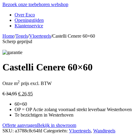
Bezoek onze toebehoren webshop
Over Esco
Openingstijden
Klantenservice
Home
/
Tegels
/
Vloertegels
/
Castelli Cenere 60×60
Scherp geprijsd
Castelli Cenere 60×60
2
Onze m
prijs excl. BTW
Oorspronkelijke
Huidige
€
34,95
€
26,95
prijs
prijs
60×60
was:
is:
OP = OP Actie zolang voorraad strekt leverbaar Westerhoven
€ 34,95.
€ 26,95.
Te bezichtigen in Westerhoven
Offerte aanvragen
Bekijk in showroom
SKU:
a3788c8c64fd
Categorieën:
Vloertegels
,
Wandtegels