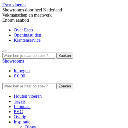
Esco vloeren
Showrooms door heel Nederland
Vakmanschap en maatwerk
Enorm aanbod
Over Esco
Openingstijden
Klantenservice
Search
for:
Showrooms
Inloggen
€
0,00
Search
for:
Houten vloeren
Tegels
Laminaat
PVC
Overig
Inspiratie
Blogs