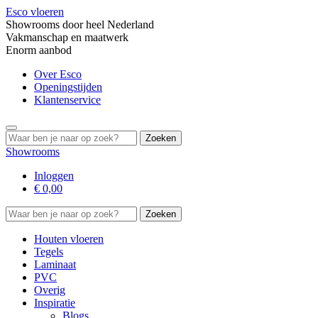
Esco vloeren
Showrooms door heel Nederland
Vakmanschap en maatwerk
Enorm aanbod
Over Esco
Openingstijden
Klantenservice
Search
for:
Showrooms
Inloggen
€
0,00
Search
for:
Houten vloeren
Tegels
Laminaat
PVC
Overig
Inspiratie
Blogs