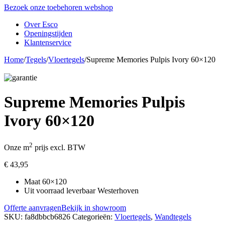
Bezoek onze toebehoren webshop
Over Esco
Openingstijden
Klantenservice
Home
/
Tegels
/
Vloertegels
/
Supreme Memories Pulpis Ivory 60×120
Supreme Memories Pulpis
Ivory 60×120
2
Onze m
prijs excl. BTW
€
43,95
Maat 60×120
Uit voorraad leverbaar Westerhoven
Offerte aanvragen
Bekijk in showroom
SKU:
fa8dbbcb6826
Categorieën:
Vloertegels
,
Wandtegels