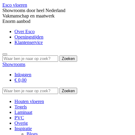
Esco vloeren
Showrooms door heel Nederland
Vakmanschap en maatwerk
Enorm aanbod
Over Esco
Openingstijden
Klantenservice
Search
for:
Showrooms
Inloggen
€
0,00
Search
for:
Houten vloeren
Tegels
Laminaat
PVC
Overig
Inspiratie
Blogs